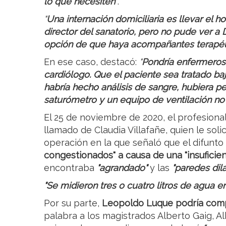
lo que necesiten"
.
"
Una internación domiciliaria es llevar el ho
director del sanatorio, pero no pude ver a
opción de que haya acompañantes terapéu
En ese caso, destacó:
"
Pondría enfermeros 
cardiólogo. Que el paciente sea tratado baj
habría hecho análisis de sangre, hubiera p
saturómetro y un equipo de ventilación no i
El 25 de noviembre de 2020, el profesional
llamado de Claudia Villafañe, quien le soli
operación en la que señaló que el difunto
congestionados" a causa de una "insuficien
encontraba
"agrandado"
y las
"paredes dila
"Se midieron tres o cuatro litros de agua 
Por su parte,
Leopoldo Luque podría com
palabra a los magistrados Alberto Gaig, Al