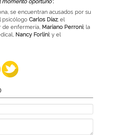
l momento oportuno”.
na, se encuentran acusados por su
el psicólogo
Carlos Díaz
; el
or de enfermería,
Mariano Perroni
; la
dical,
Nancy Forlini
; y el
O