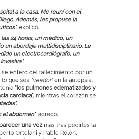
spital a la casa. Me reuní con el
 Diego. Además, les propuse la
ticos"
,
explicó.
las 24 horas, un médico, un
o un abordaje multidisciplinario. Le
edido un electrocardiógrafo, un
nvasiva".
 se enteró del fallecimiento por un
citó que sea
"veedor"
en la autopsia,
 tenía
"los pulmones edematizados y
cia cardíaca",
mientras el corazón se
tadas".
en el abdomen"
, agregó.
parecer una vez
más tras pedirles la
berto Ortolani y Pablo Rolón,