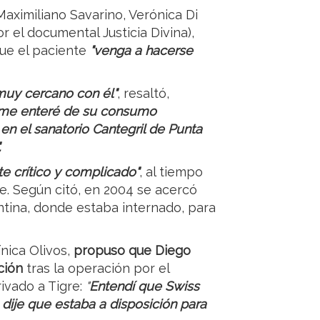
Maximiliano Savarino, Verónica Di
r el documental Justicia Divina),
ue el paciente
"venga a hacerse
uy cercano con él"
, resaltó,
 me enteré de su consumo
en el sanatorio Cantegril de Punta
.
 crítico y complicado"
, al tiempo
se. Según citó, en 2004 se acercó
entina, donde estaba internado, para
ínica Olivos,
propuso que Diego
ción
tras la operación por el
ivado a Tigre:
"
Entendí que Swiss
dije que estaba a disposición para