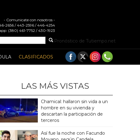
- Comunicate con nosotros -
 446-2656 / 443-2596 / 446-4254
pp: (380) 461-7752 / 430-1923
Pronóstico de Tutiempo.net
DULA
CLASIFICADOS
LAS MÁS VISTAS
Chamical: hallaron sin vida a un
hombre en su vivienda y
descartan la participación de
terceros
Así fue la noche con Facundo
Moyano, según Candela