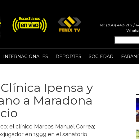
Tel: (380) 442-2112 /
Whatsa
INTERNACIONALES
DEPORTES
SOCIEDAD
FARÁN
Clínica Ipensa y
cano a Maradona
icio
co; el clínico Marcos Manuel Correa;
exjugador en 1999 en el sanatorio