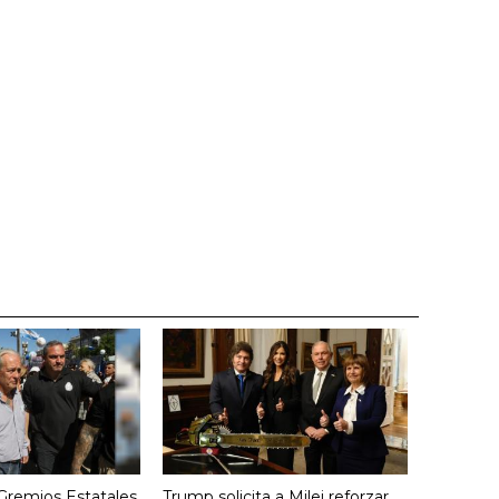
 Gremios Estatales
Trump solicita a Milei reforzar