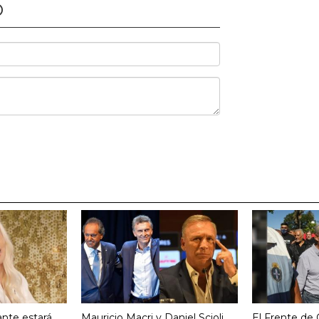
O
nte estará
Mauricio Macri y Daniel Scioli
El Frente de