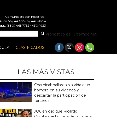
- Comunicate con nosotros -
 446-2656 / 443-2596 / 446-4254
pp: (380) 461-7752 / 430-1923
Pronóstico de Tutiempo.net
DULA
CLASIFICADOS
LAS MÁS VISTAS
Chamical: hallaron sin vida a un
hombre en su vivienda y
descartan la participación de
terceros
¿Quién dijo que Ricardo
Quintela está fuera de la carrera