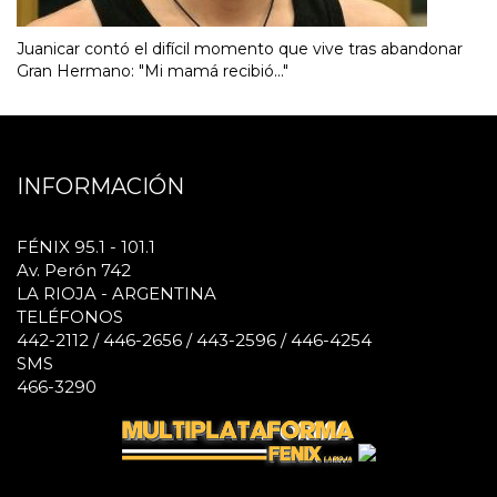
Juanicar contó el difícil momento que vive tras abandonar
Gran Hermano: "Mi mamá recibió..."
INFORMACIÓN
FÉNIX 95.1 - 101.1
Av. Perón 742
LA RIOJA - ARGENTINA
TELÉFONOS
442-2112 / 446-2656 / 443-2596 / 446-4254
SMS
466-3290