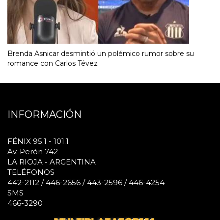
Brenda Asnicar desmintió un polémico rumor sobre su
romance con Carlos Tévez
INFORMACIÓN
FÉNIX 95.1 - 101.1
Av. Perón 742
LA RIOJA - ARGENTINA
TELÉFONOS
442-2112 / 446-2656 / 443-2596 / 446-4254
SMS
466-3290