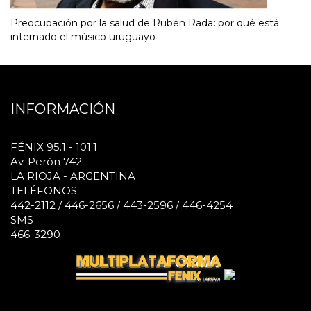
Preocupación por la salud de Rubén Rada: por qué está
internado el músico uruguayo
INFORMACIÓN
FÉNIX 95.1 - 101.1
Av. Perón 742
LA RIOJA - ARGENTINA
TELÉFONOS
442-2112 / 446-2656 / 443-2596 / 446-4254
SMS
466-3290