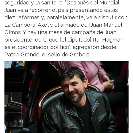
seguridad y la sanitaria. “Después del Mundial,
Juan va a recorrer el país presentando estas
diez reformas y, paralelamente, va a discutir con
La Cámpora, Axel y el armado de [Juan Manuel]
Olmos. Y hay una mesa de campaña de Juan
presidente, de la que [el diputado] Itai Hagman
es el coordinador político”, agregaron desde
Patria Grande, el sello de Grabois.