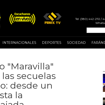
Tel: (380) 442-2112 /
Whatsa
INTERNACIONALES
DEPORTES
SOCIEDAD
FARÁN
o "Maravilla"
las secuelas
eo: desde un
ta la
ajada