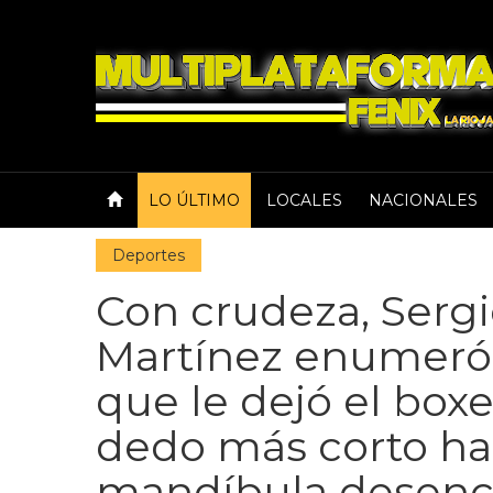
LO ÚLTIMO
LOCALES
NACIONALES
Deportes
Con crudeza, Sergi
Martínez enumeró 
que le dejó el box
dedo más corto has
mandíbula desenc