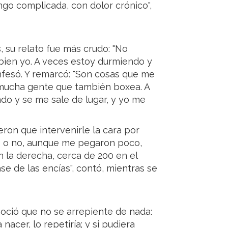
ngo complicada, con dolor crónico",
, su relato fue más crudo: "No
bien yo. A veces estoy durmiendo y
onfesó. Y remarcó: "Son cosas que me
 mucha gente que también boxea. A
o y se me sale de lugar, y yo me
ron que intervenirle la cara por
s o no, aunque me pegaron poco,
n la derecha, cerca de 200 en el
ase de las encías", contó, mientras se
oció que no se arrepiente de nada:
 nacer, lo repetiría; y si pudiera