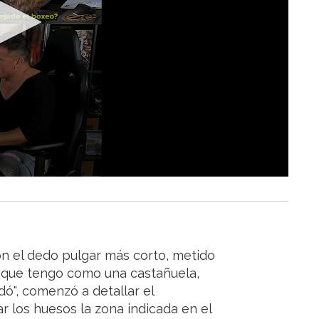
on el dedo pulgar más corto, metido
, que tengo como una castañuela,
ó", comenzó a detallar el
 los huesos la zona indicada en el