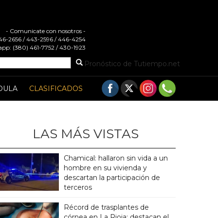
- Comunicate con nosotros -
 446-2656 / 443-2596 / 446-4254
pp: (380) 461-7752 / 430-1923
Pronóstico de Tutiempo.net
DULA
CLASIFICADOS
LAS MÁS VISTAS
Chamical: hallaron sin vida a un
hombre en su vivienda y
descartan la participación de
terceros
Récord de trasplantes de
córnea en La Rioja: destacan el