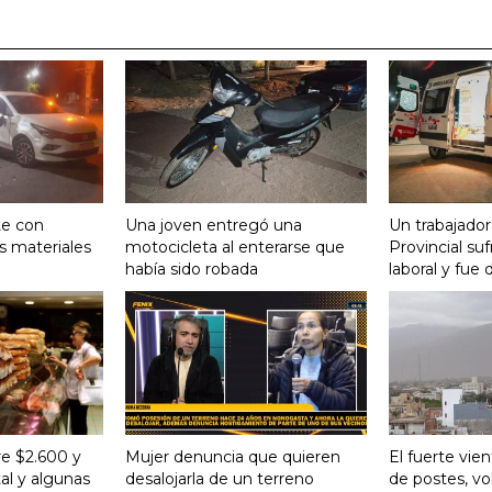
te con
Una joven entregó una
Un trabajador
s materiales
motocicleta al enterarse que
Provincial su
había sido robada
laboral y fue 
re $2.600 y
Mujer denuncia que quieren
El fuerte vie
al y algunas
desalojarla de un terreno
de postes, vo