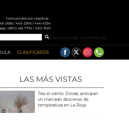
- Comunicate con nosotros -
 446-2656 / 443-2596 / 446-4254
pp: (380) 461-7752 / 430-1923
Pronóstico de Tutiempo.net
DULA
CLASIFICADOS
LAS MÁS VISTAS
Tras el viento Zonda, anticipan
un marcado descenso de
temperatura en La Rioja