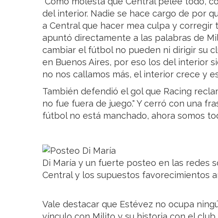
"Cómo molesta que Central pelee todo, c
del interior. Nadie se hace cargo de por q
a Central que hacer mea culpa y corregir t
apuntó directamente a las palabras de Mil
cambiar el fútbol no pueden ni dirigir su c
en Buenos Aires, por eso los del interior 
no nos callamos más, el interior crece y es
También defendió el gol que Racing reclam
no fue fuera de juego." Y cerró con una fr
fútbol no está manchado, ahora somos tod
Di María y un fuerte posteo en las redes so
Central y los supuestos favorecimientos ar
Vale destacar que Estévez no ocupa ningú
vínculo con Milito y su historia con el cl