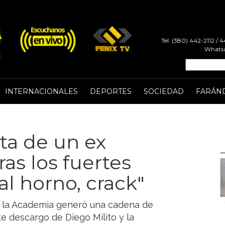
Tel: (380) 442-2112 /
Whatsa
INTERNACIONALES
DEPORTES
SOCIEDAD
FARÁN
ta de un ex
ras los fuertes
al horno, crack"
te la Academia generó una cadena de
e descargo de Diego Milito y la