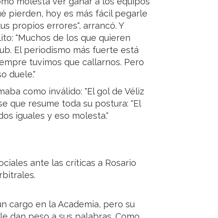
ómo molesta ver ganar a los equipos
ué pierden, hoy es más fácil pegarle
us propios errores", arrancó. Y
ito: "Muchos de los que quieren
lub. El periodismo más fuerte está
siempre tuvimos que callarnos. Pero
o duele."
aba como inválido: "El gol de Véliz
ase que resume toda su postura: "El
os iguales y eso molesta."
ciales ante las críticas a Rosario
bitrales.
n cargo en la Academia, pero su
ub le dan peso a sus palabras. Como