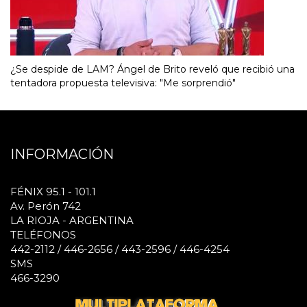
¿Se despide de LAM? Ángel de Brito reveló que recibió una
tentadora propuesta televisiva: "Me sorprendió"
INFORMACIÓN
FÉNIX 95.1 - 101.1
Av. Perón 742
LA RIOJA - ARGENTINA
TELÉFONOS
442-2112 / 446-2656 / 443-2596 / 446-4254
SMS
466-3290