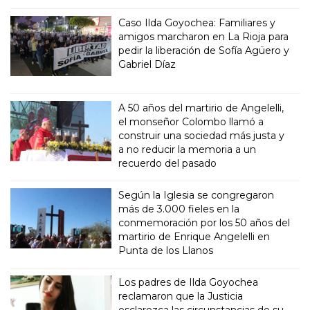
Caso Ilda Goyochea: Familiares y
amigos marcharon en La Rioja para
pedir la liberación de Sofía Agüero y
Gabriel Díaz
A 50 años del martirio de Angelelli,
el monseñor Colombo llamó a
construir una sociedad más justa y
a no reducir la memoria a un
recuerdo del pasado
Según la Iglesia se congregaron
más de 3.000 fieles en la
conmemoración por los 50 años del
martirio de Enrique Angelelli en
Punta de los Llanos
Los padres de Ilda Goyochea
reclamaron que la Justicia
esclarezca las circunstancias de su