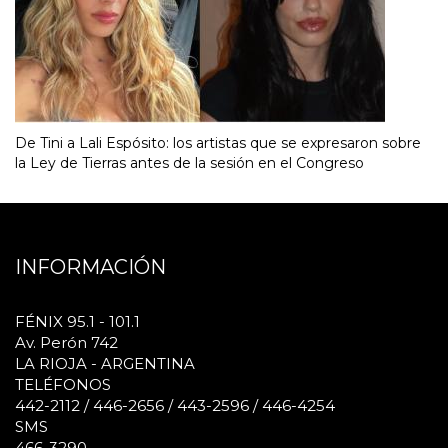
De Tini a Lali Espósito: los artistas que se expresaron sobre
la Ley de Tierras antes de la sesión en el Congreso
INFORMACIÓN
FÉNIX 95.1 - 101.1
Av. Perón 742
LA RIOJA - ARGENTINA
TELÉFONOS
442-2112 / 446-2656 / 443-2596 / 446-4254
SMS
466-3290