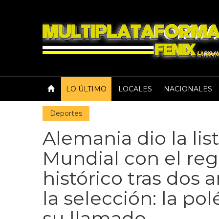
LO ÚLTIMO
LOCALES
NACIONALES
Deportes
Alemania dio la list
Mundial con el re
histórico tras dos 
la selección: la po
su llamado