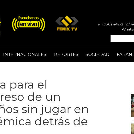
Tel: (380) 442-2112 /
Whatsa
INTERNACIONALES
DEPORTES
SOCIEDAD
FARÁN
a para el
greso de un
años sin jugar en
lémica detrás de