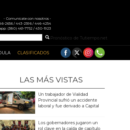
- Comunicate con nosotros -
 446-2656 / 443-2596 / 446-4254
pp: (380) 461-7752 / 430-1923
Pronóstico de Tutiempo.net
DULA
CLASIFICADOS
LAS MÁS VISTAS
Un trabajador de Vialidad
Provincial sufrió un accidente
laboral y fue derivado a Capital
Los gobernadores jugaron un
rol clave en la caída de capítulo