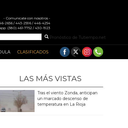
- Comunicate con nosotros -
 446-2656 / 443-2596 / 446-4254
pp: (380) 461-7752 / 430-1923
Pronóstico de Tutiempo.net
DULA
CLASIFICADOS
LAS MÁS VISTAS
Tras el viento Zonda, anticipan
un marcado descenso de
temperatura en La Rioja