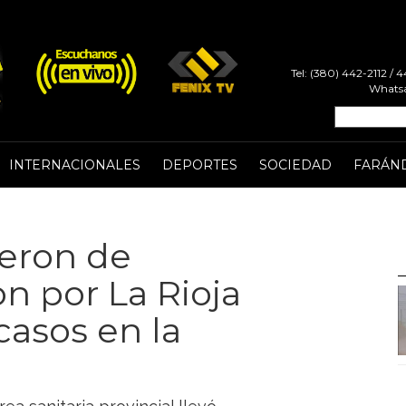
Tel: (380) 442-2112 /
Whatsa
INTERNACIONALES
DEPORTES
SOCIEDAD
FARÁN
ieron de
n por La Rioja
casos en la