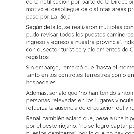
de la notificación por parte de la Direcció
motivó el despliegue de distintas áreas pr
paso por La Rioja.
Según detalló, se realizaron múltiples con
pudo revisar todos los puestos camineros
ingreso y egreso a nuestra provincia”, ind
con el sector turístico y alojamientos de C
registros.
Sin embargo, remarcó que “hasta el momen
tanto en los controles terrestres como en 
hospedajes.
Además, señaló que “no han tenido síntom
personas relevadas en los lugares vinculad
refuerza la ausencia de circulación del viru
Ranali también aclaró que, pese a una hip
por el oeste riojano, “no se logró captar 
puestos camineros”, por lo que no hay con