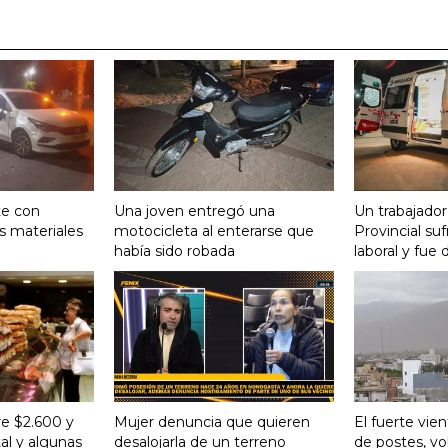
te con
Una joven entregó una
Un trabajador
s materiales
motocicleta al enterarse que
Provincial su
había sido robada
laboral y fue 
re $2.600 y
Mujer denuncia que quieren
El fuerte vie
al y algunas
desalojarla de un terreno
de postes, vo