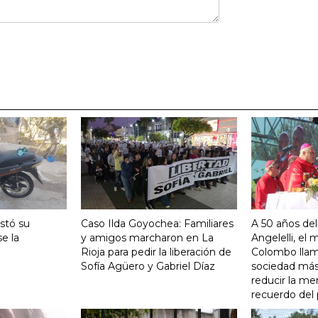
stó su
Caso Ilda Goyochea: Familiares
A 50 años del
e la
y amigos marcharon en La
Angelelli, el
Rioja para pedir la liberación de
Colombo llam
Sofía Agüero y Gabriel Díaz
sociedad más 
reducir la me
recuerdo del