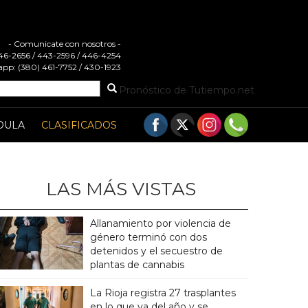
- Comunicate con nosotros -
 446-2656 / 443-2596 / 446-4254
pp: (380) 461-7752 / 430-1923
Pronóstico de Tutiempo.net
DULA
CLASIFICADOS
LAS MÁS VISTAS
Allanamiento por violencia de
género terminó con dos
detenidos y el secuestro de
plantas de cannabis
La Rioja registra 27 trasplantes
en lo que va del año y se