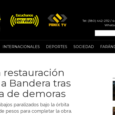
Tel: (380) 442-2112 /
Whatsa
INTERNACIONALES
DEPORTES
SOCIEDAD
FARÁN
a restauración
a Bandera tras
a de demoras
abajos paralizados bajo la órbita
de pesos para completar la obra.