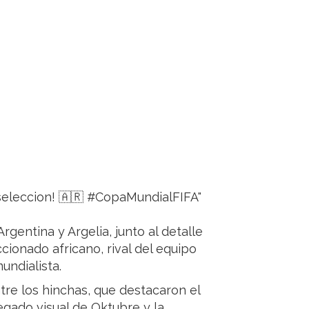
seleccion! 🇦🇷 #CopaMundialFIFA"
rgentina y Argelia, junto al detalle
ccionado africano, rival del equipo
undialista.
tre los hinchas, que destacaron el
legado visual de Oktubre y la