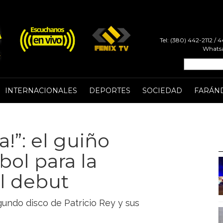
Tel: (380) 442-2112 /
Whatsa
INTERNACIONALES
DEPORTES
SOCIEDAD
FARÁN
a!”: el guiño
ol para la
l debut
gundo disco de Patricio Rey y sus