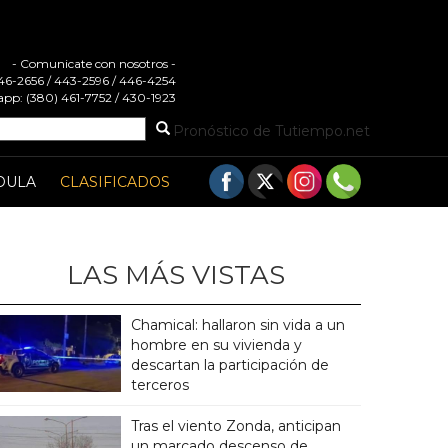
- Comunicate con nosotros -
 446-2656 / 443-2596 / 446-4254
pp: (380) 461-7752 / 430-1923
Pronóstico de Tutiempo.net
DULA
CLASIFICADOS
LAS MÁS VISTAS
Chamical: hallaron sin vida a un
hombre en su vivienda y
descartan la participación de
terceros
Tras el viento Zonda, anticipan
un marcado descenso de