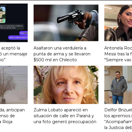
, aceptó la
Asaltaron una verdulería a
Antonela Roc
ió un mensaje
punta de arma y se llevaron
Messi tras la 
io”
$500 mil en Chilecito
"Siempre vas 
da, anticipan
Zulma Lobato apareció en
Delfor Brizue
enso de
situación de calle en Paraná y
los apremios 
 Rioja
una foto generó preocupación
“Acompañamos
la Justicia d