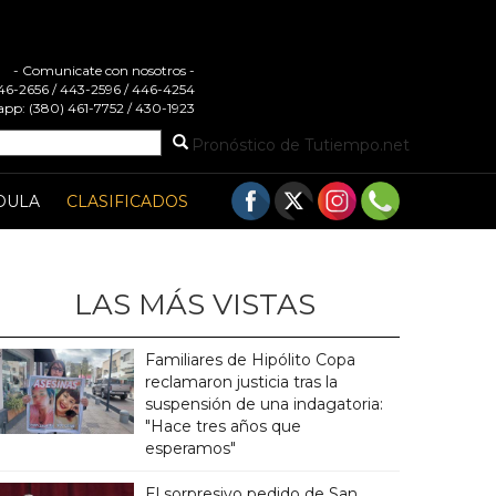
- Comunicate con nosotros -
 446-2656 / 443-2596 / 446-4254
pp: (380) 461-7752 / 430-1923
Pronóstico de Tutiempo.net
DULA
CLASIFICADOS
LAS MÁS VISTAS
Familiares de Hipólito Copa
reclamaron justicia tras la
suspensión de una indagatoria:
"Hace tres años que
esperamos"
El sorpresivo pedido de San