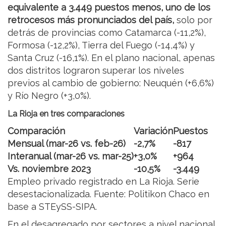
equivalente a 3.449 puestos menos, uno de los
retrocesos más pronunciados del país,
solo por
detrás de provincias como Catamarca (-11,2%),
Formosa (-12,2%), Tierra del Fuego (-14,4%) y
Santa Cruz (-16,1%). En el plano nacional, apenas
dos distritos lograron superar los niveles
previos al cambio de gobierno: Neuquén (+6,6%)
y Río Negro (+3,0%).
La Rioja en tres comparaciones
Comparación
Variación
Puestos
Mensual (mar-26 vs. feb-26)
-2,7%
-817
Interanual (mar-26 vs. mar-25)
+3,0%
+964
Vs. noviembre 2023
-10,5%
-3.449
Empleo privado registrado en La Rioja. Serie
desestacionalizada. Fuente: Politikon Chaco en
base a STEySS-SIPA.
En el desagregado por sectores a nivel nacional,